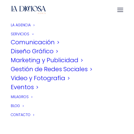
LA AGENCIA
Home
Video y Fotografía
Productora Audiovisual
SERVICIOS
Productora
Comunicación
Diseño Gráfico
Audiovisual
Marketing y Publicidad
Gestión de Redes Sociales
Video y Fotografía
Eventos
Concebimos y producimos piezas
MILAGROS
audiovisuales con intención estratégica,
BLOG
cuidando el relato, la estética y el ritmo
CONTACTO
desde la idea hasta la entrega final.