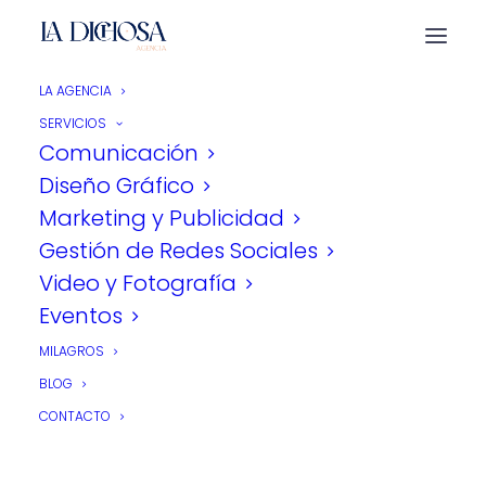
In
Noticias
•
febrero 4,
LA AGENCIA
2026
•
2 Minutes
SERVICIOS
Comunicación
Por qué el mundo no
Diseño Gráfico
Marketing y Publicidad
necesita otra agencia
Gestión de Redes Sociales
(aunque esta sí)
Video y Fotografía
Eventos
By
Carmen Mier
MILAGROS
BLOG
CONTACTO